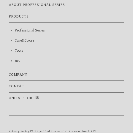
ABOUT PROFESSIONAL SERIES
PRODUCTS
Professional Series
Care&Colors
Tools
Art
COMPANY
CONTACT
ONLINESTORE
Privacy Policy
/
Specified Commercial Transaction Act