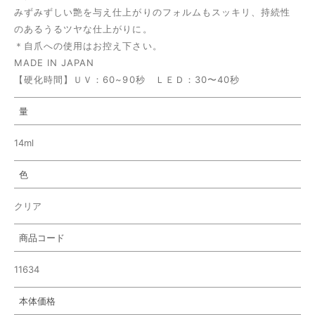
みずみずしい艶を与え仕上がりのフォルムもスッキリ、持続性
のあるうるツヤな仕上がりに。
＊自爪への使用はお控え下さい。
MADE IN JAPAN
【硬化時間】ＵＶ：60~90秒 ＬＥＤ：
30〜40
秒
量
14ml
色
クリア
商品コード
11634
本体価格