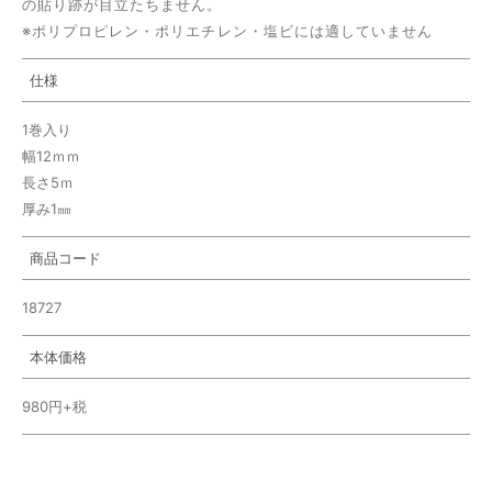
の貼り跡が目立たちません。
※ポリプロピレン・ポリエチレン・塩ビには適していません
仕様
1巻入り
幅12ｍｍ
長さ5ｍ
厚み1㎜
商品コード
18727
本体価格
980円+税